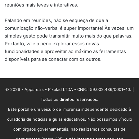
reuniões mais leves e interativas.
Falando em reuniões, não se esqueça de que a
comunicação não-verbal é super importante! Às vezes, um
simples gesto pode transmitir muito mais do que palavras.
Portanto, vale a pena explorar essas novas
funcionalidades e aproveitar ao máximo as ferramentas
disponíveis para se conectar com os outros.
© 2026 - Appsreais - Pixelad LTDA - CNPJ: 59.002.486/0001-40. |
Todos os direitos reservados.
Este portal é um veículo de imprensa independente dedicado à
curadoria de notícias e guias educativos. Não possuímos vínculo
com órgãos governamentais, não realizamos consultas de
documentos (como CPF) e não intermediamos serviços