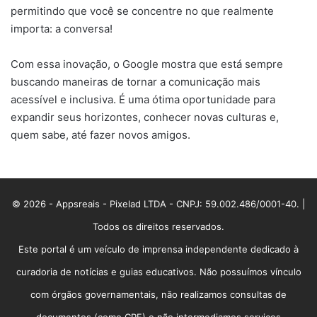
permitindo que você se concentre no que realmente
importa: a conversa!
Com essa inovação, o Google mostra que está sempre
buscando maneiras de tornar a comunicação mais
acessível e inclusiva. É uma ótima oportunidade para
expandir seus horizontes, conhecer novas culturas e,
quem sabe, até fazer novos amigos.
© 2026 - Appsreais - Pixelad LTDA - CNPJ: 59.002.486/0001-40. |
Todos os direitos reservados.
Este portal é um veículo de imprensa independente dedicado à
curadoria de notícias e guias educativos. Não possuímos vínculo
com órgãos governamentais, não realizamos consultas de
documentos (como CPF) e não intermediamos serviços