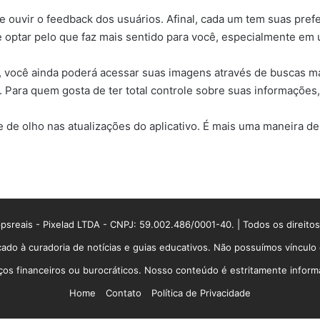
 ouvir o feedback dos usuários. Afinal, cada um tem suas pref
e optar pelo que faz mais sentido para você, especialmente em
você ainda poderá acessar suas imagens através de buscas man
Para quem gosta de ter total controle sobre suas informações, 
 de olho nas atualizações do aplicativo. É mais uma maneira de
sreais - Pixelad LTDA - CNPJ: 59.002.486/0001-40. | Todos os direito
ado à curadoria de notícias e guias educativos. Não possuímos víncul
 financeiros ou burocráticos. Nosso conteúdo é estritamente informati
Home
Contato
Política de Privacidade