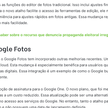
 funções do editor de fotos tradicional. Isso inclui ajustes fi
ra o novo atalho facilite o acesso às ferramentas de edição, ele
veniência para ajustes rápidos em fotos antigas. Essa mudança 
mais facilidade.
saber sobre o recurso que denuncia propaganda eleitoral irreg
ogle Fotos
o Google Fotos tem incorporado outras melhorias recentes. Uma 
Cloud. Esta mudança é especialmente benéfica para usuários qu
as digitais. Essa integração é um exemplo de como o Google b
ente.
ão de assinatura para o Google One. O novo plano, que foi me
s a um custo reduzido. Essa atualização pode ser uma alterna
no acesso aos serviços do Google. No entanto, tanto o atalho 
o e não possuem uma data de lançamento definida.