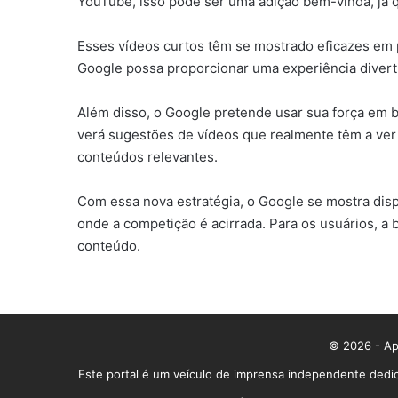
YouTube, isso pode ser uma adição bem-vinda, já 
Esses vídeos curtos têm se mostrado eficazes em p
Google possa proporcionar uma experiência divert
Além disso, o Google pretende usar sua força em 
verá sugestões de vídeos que realmente têm a ver 
conteúdos relevantes.
Com essa nova estratégia, o Google se mostra dis
onde a competição é acirrada. Para os usuários, a
conteúdo.
© 2026 - App
Este portal é um veículo de imprensa independente dedic