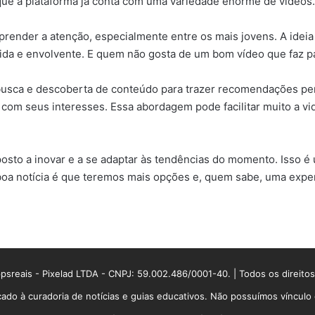
que a plataforma já conta com uma variedade enorme de vídeos.
render a atenção, especialmente entre os mais jovens. A ideia
ida e envolvente. E quem não gosta de um bom vídeo que faz 
busca e descoberta de conteúdo para trazer recomendações pers
com seus interesses. Essa abordagem pode facilitar muito a v
posto a inovar e a se adaptar às tendências do momento. Isso 
 boa notícia é que teremos mais opções e, quem sabe, uma exper
sreais - Pixelad LTDA - CNPJ: 59.002.486/0001-40. | Todos os direito
ado à curadoria de notícias e guias educativos. Não possuímos víncul