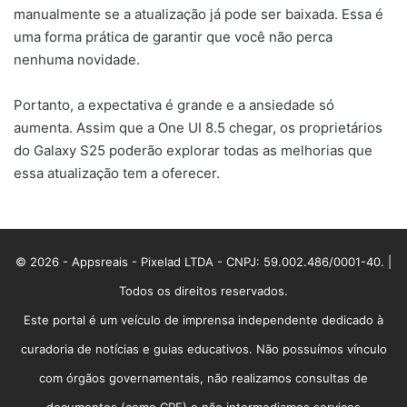
manualmente se a atualização já pode ser baixada. Essa é
uma forma prática de garantir que você não perca
nenhuma novidade.
Portanto, a expectativa é grande e a ansiedade só
aumenta. Assim que a One UI 8.5 chegar, os proprietários
do Galaxy S25 poderão explorar todas as melhorias que
essa atualização tem a oferecer.
© 2026 - Appsreais - Pixelad LTDA - CNPJ: 59.002.486/0001-40. |
Todos os direitos reservados.
Este portal é um veículo de imprensa independente dedicado à
curadoria de notícias e guias educativos. Não possuímos vínculo
com órgãos governamentais, não realizamos consultas de
documentos (como CPF) e não intermediamos serviços