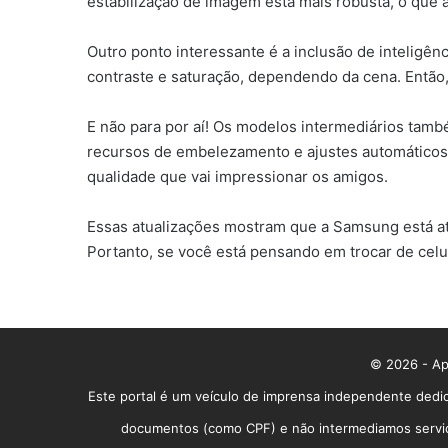
estabilização de imagem está mais robusta, o que 
Outro ponto interessante é a inclusão de inteligênc
contraste e saturação, dependendo da cena. Então
E não para por aí! Os modelos intermediários tamb
recursos de embelezamento e ajustes automáticos, 
qualidade que vai impressionar os amigos.
Essas atualizações mostram que a Samsung está at
Portanto, se você está pensando em trocar de celula
© 2026 - App
Este portal é um veículo de imprensa independente dedic
documentos (como CPF) e não intermediamos serviços