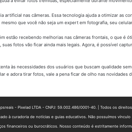
ajuda a evitar fotos tremidas, especialmente durante movimento
ia artificial nas câmeras. Essa tecnologia ajuda a otimizar as c
, mesmo que você não seja um expert em fotografia, seu celula
ém estão recebendo melhorias nas câmeras frontais, o que é ót
suas fotos vão ficar ainda mais legais. Agora, é possível cap
enta às necessidades dos usuários que buscam qualidade sem p
r e adora tirar fotos, vale a pena ficar de olho nas novidades d
sreais - Pixelad LTDA - CNPJ: 59.002.486/0001-40. | Todos os direito
ado à curadoria de notícias e guias educativos. Não possuímos víncul
 financeiros ou burocráticos. Nosso conteúdo é estritamente informati