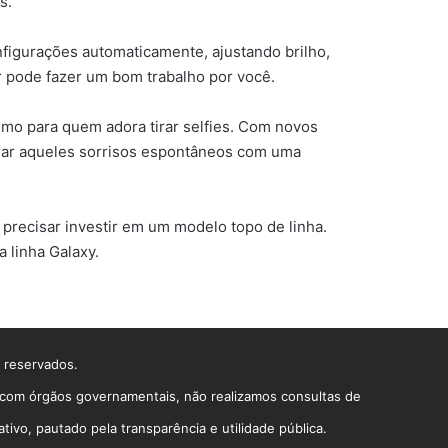
s.
onfigurações automaticamente, ajustando brilho,
r pode fazer um bom trabalho por você.
imo para quem adora tirar selfies. Com novos
turar aqueles sorrisos espontâneos com uma
recisar investir em um modelo topo de linha.
a linha Galaxy.
s reservados.
o com órgãos governamentais, não realizamos consultas de
vo, pautado pela transparência e utilidade pública.