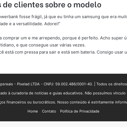
 de clientes sobre o modelo
werbank fosse frágil, já que eu tinha um samsung que era muit
ade e a versatilidade. Adorei!”
a comprar um e me arrependo, porque é perfeito. Acho super út
tidiano, e que consegue usar várias vezes.
 está com pressa para sair e está sem bateria. Consigo usar 
sreais - Pixelad LTDA - CNPJ: 59.002.486/0001-40. | Todos os direito
ado à curadoria de notícias e guias educativos. Não possuímos víncul
 financeiros ou burocráticos. Nosso conteúdo é estritamente informati
Home
Contato
Política de Privacidade