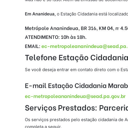
Em
Ananideua
,
o Estação Cidadania está localizad
Metrópole Ananindeua, BR 316, KM 04, nº 4.
ATENDIMENTO:
10h às 18h.
EMAIL:
ec-metropoleananindeua@sead.pa.
Telefone Estação Cidadani
Se você deseja entrar em contato direto com o Est
E-mail Estação Cidadania Marab
ec-metropoleananindeua@sead.pa.gov.br
Serviços Prestados: Parcer
Os serviços prestados pelo estação cidadania de An
completa a seguir.