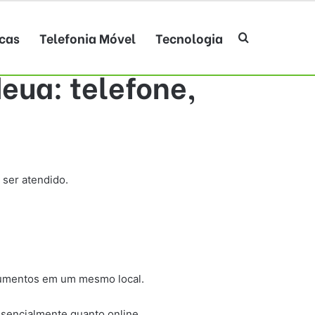
cas
Telefonia Móvel
Tecnologia
Procurar po
eua: telefone,
 ser atendido.
ocumentos em um mesmo local.
esencialmente quanto online.