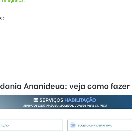
 Telégrafos;
o;
ania Ananideua: veja como fazer