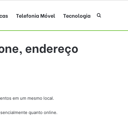
cas
Telefonia Móvel
Tecnologia
Procurar po
fone, endereço
mentos em um mesmo local.
esencialmente quanto online.