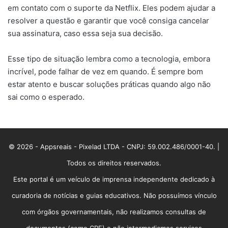
em contato com o suporte da Netflix. Eles podem ajudar a
resolver a questão e garantir que você consiga cancelar
sua assinatura, caso essa seja sua decisão.
Esse tipo de situação lembra como a tecnologia, embora
incrível, pode falhar de vez em quando. É sempre bom
estar atento e buscar soluções práticas quando algo não
sai como o esperado.
© 2026 - Appsreais - Pixelad LTDA - CNPJ: 59.002.486/0001-40. |
Todos os direitos reservados.
Este portal é um veículo de imprensa independente dedicado à
curadoria de notícias e guias educativos. Não possuímos vínculo
com órgãos governamentais, não realizamos consultas de
documentos (como CPF) e não intermediamos serviços