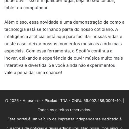
pode ouvir isso em qualquer lugar, seja no seu celular,
tablet ou computador.
Além disso, essa novidade é uma demonstração de como a
tecnologia está se tornando parte do nosso cotidiano. A
inteligência artificial está aqui para facilitar nossas vidas e,
neste caso, deixar nossos momentos musicais ainda mais
especiais. Com essa ferramenta, o Spotify continua a
inovar, deixando a experiência de ouvir música muito mais
interativa e divertida. Se você ainda não experimentou,
vale a pena dar uma chance!
© 2026 - Appsreais - Pixelad LTDA - CNPJ: 59.002.486/0001-40. |
Todos os direitos reservados.
Este portal é um veículo de imprensa independente dedicado à
curadoria de notícias e guias educativos. Não possuímos vínculo