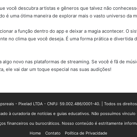
ue você descubra artistas e gêneros que talvez não conhecess
odo é uma ótima maneira de explorar mais o vasto universo da m
ionar a função dentro do app e deixar a magia acontecer. O sis
te no clima que você deseja. É uma forma prática e divertid
 algo novo nas plataformas de streaming. Se você é fã de músic
, ele vai dar um toque especial nas suas audições!
sreais - Pixelad LTDA - CNPJ: 59.002.486/0001-40. | Todos os direito
ado à curadoria de notícias e guias educativos. Não possuímos víncul
 financeiros ou burocráticos. Nosso conteúdo é estritamente informati
Home
Contato
Política de Privacidade