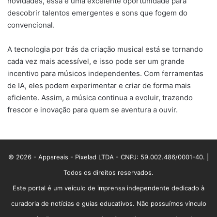
novidades, essa é uma excelente oportunidade para
descobrir talentos emergentes e sons que fogem do
convencional.
A tecnologia por trás da criação musical está se tornando
cada vez mais acessível, e isso pode ser um grande
incentivo para músicos independentes. Com ferramentas
de IA, eles podem experimentar e criar de forma mais
eficiente. Assim, a música continua a evoluir, trazendo
frescor e inovação para quem se aventura a ouvir.
© 2026 - Appsreais - Pixelad LTDA - CNPJ: 59.002.486/0001-40. |
Todos os direitos reservados.
Este portal é um veículo de imprensa independente dedicado à
curadoria de notícias e guias educativos. Não possuímos vínculo