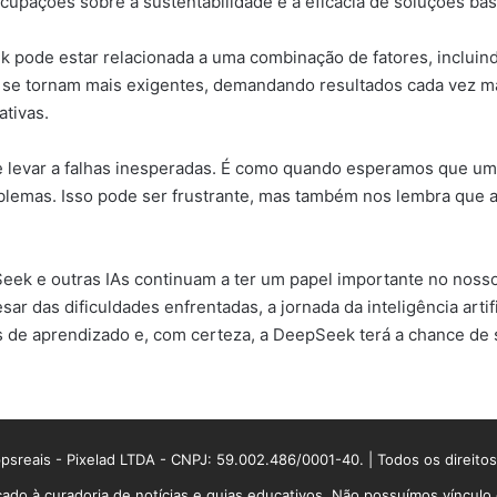
cupações sobre a sustentabilidade e a eficácia de soluções basea
 pode estar relacionada a uma combinação de fatores, incluin
se tornam mais exigentes, demandando resultados cada vez mais 
ativas.
e levar a falhas inesperadas. É como quando esperamos que um
blemas. Isso pode ser frustrante, mas também nos lembra que a
k e outras IAs continuam a ter um papel importante no nosso 
sar das dificuldades enfrentadas, a jornada da inteligência art
de aprendizado e, com certeza, a DeepSeek terá a chance de se
sreais - Pixelad LTDA - CNPJ: 59.002.486/0001-40. | Todos os direito
ado à curadoria de notícias e guias educativos. Não possuímos víncul