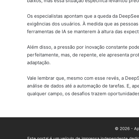
baixos, mas essa situação específica levantou preo
Os especialistas apontam que a queda da DeepSeek
exigências dos usuários. À medida que as pessoas 
ferramentas de IA se manterem à altura das expect
Além disso, a pressão por inovação constante pod
perfeitamente, mas, de repente, ele apresenta pro
adaptação.
Vale lembrar que, mesmo com esse revés, a DeepSee
análise de dados até a automação de tarefas. E, ape
qualquer campo, os desafios trazem oportunidades 
© 2026 - App
Este portal é um veículo de imprensa independente dedic