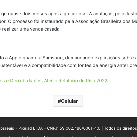
urge quase dois meses após algo curioso. A anulação, pela Just
dor. O processo foi instaurado pela Associação Brasileira dos
e realizar uma venda casada.
tanto a Apple quanto a Samsung, demandando explicações sobre 
ustentável e a compatibilidade com fontes de energia anteriore
os e Derruba Notas, Alerta Relatório do Pisa 2022
Celular
sreais - Pixelad LTDA - CNPJ: 59.002.486/0001-40. | Todos os direito