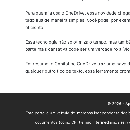
Para quem já usa o OneDrive, essa novidade chega
tudo flua de maneira simples. Você pode, por exem
eficiente.
Essa tecnologia não só otimiza o tempo, mas també
parte mais cansativa pode ser um verdadeiro alívio
Em resumo, o Copilot no OneDrive traz uma nova d
qualquer outro tipo de texto, essa ferramenta prom
© 2026 - App
Este portal é um veículo de imprensa independente dedic
documentos (como CPF) e não intermediamos serviços