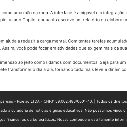
 como uma mão na roda. A interface é amigável e a integração 
plo, usar o Copilot enquanto escreve um relatório ou elabora 
m ajuda a reduzir a carga mental. Com tantas tarefas acumulada
. Assim, você pode focar em atividades que exigem mais da sua 
imensão ao jeito como lidamos com documentos. Seja para um p
ete transformar o dia a dia, tornando tudo mais leve e dinâmico
sreais - Pixelad LTDA - CNPJ: 59.002.486/0001-40. | Todos os direito
ado à curadoria de notícias e guias educativos. Não possuímos víncul
 financeiros ou burocráticos. Nosso conteúdo é estritamente informati