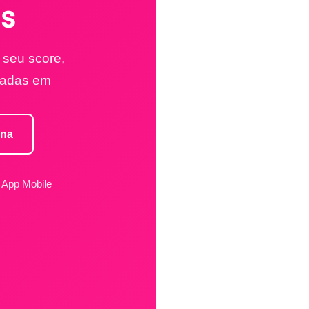
is
 seu score,
izadas em
ona
App Mobile