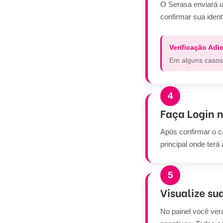
O Serasa enviará u
confirmar sua ident
Verificação Adic
Em alguns casos,
4
Faça Login 
Após confirmar o c
principal onde ter
5
Visualize su
No painel você verá