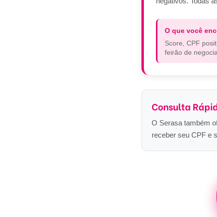
negativos. Todas a
O que você enc
Score, CPF posit
feirão de negoci
Consulta Rápi
O Serasa também ofe
receber seu CPF e sc