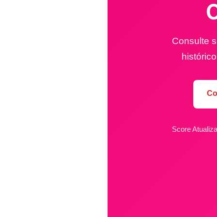
C
Consulte s
históric
Co
Score Atualiz