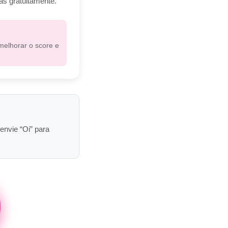
as gratuitamente.
melhorar o score e
nvie “Oi” para