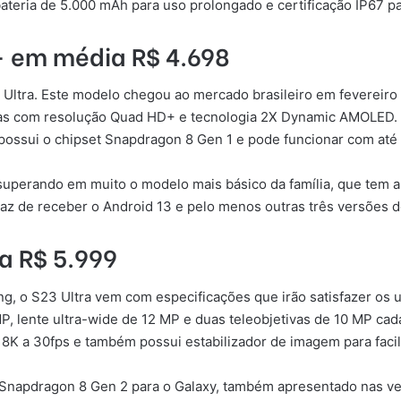
teria de 5.000 mAh para uso prolongado e certificação IP67 par
– em média R$ 4.698
 Ultra. Este modelo chegou ao mercado brasileiro em fevereiro
adas com resolução Quad HD+ e tecnologia 2X Dynamic AMOLED. 
, possui o chipset Snapdragon 8 Gen 1 e pode funcionar com at
 superando em muito o modelo mais básico da família, que te
paz de receber o Android 13 e pelo menos outras três versões d
a R$ 5.999
o S23 Ultra vem com especificações que irão satisfazer os usu
P, lente ultra-wide de 12 MP e duas teleobjetivas de 10 MP ca
 8K a 30fps e também possui estabilizador de imagem para facili
 Snapdragon 8 Gen 2 para o Galaxy, também apresentado nas ver