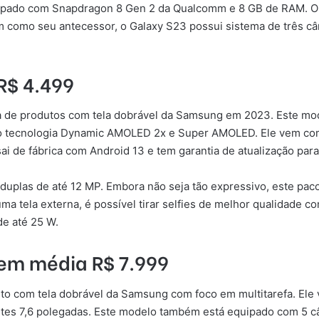
pado com Snapdragon 8 Gen 2 da Qualcomm e 8 GB de RAM. O c
m como seu antecessor, o Galaxy S23 possui sistema de três c
R$ 4.499
ha de produtos com tela dobrável da Samsung em 2023. Este mode
do tecnologia Dynamic AMOLED 2x e Super AMOLED. Ele vem c
i de fábrica com Android 13 e tem garantia de atualização para
duplas de até 12 MP. Embora não seja tão expressivo, este pac
 tela externa, é possível tirar selfies de melhor qualidade com
e até 25 W.
 em média R$ 7.999
duto com tela dobrável da Samsung com foco em multitarefa. Ele
es 7,6 polegadas. Este modelo também está equipado com 5 c