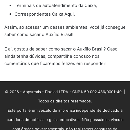
Terminais de autoatendimento da Caixa;
Correspondentes Caixa Aqui.
Assim, ao acessar um desses ambientes, você já consegue
saber como sacar o Auxílio Brasil!
E aí, gostou de saber como sacar o Auxílio Brasil? Caso
ainda tenha dúvidas, compartilhe conosco nos
comentários que ficaremos felizes em responder!
© 2026 - Appsreais - Pixelad LTDA - CNPJ: 59.002.486/0001-40. |
Todos os direitos reservados.
Este portal é um veículo de imprensa independente dedicado à
curadoria de notícias e guias educativos. Não possuímos vínculo
com órgãos governamentais, não realizamos consultas de