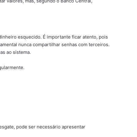
tar valores, mas, segundo o Banco Central,
nheiro esquecido. É importante ficar atento, pois
damental nunca compartilhar senhas com terceiros.
as ao sistema.
egularmente.
resgate, pode ser necessário apresentar