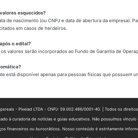
valores esquecidos?
ta de nascimento (ou CNPJ e data de abertura da empresa). Para
citados em casos de herdeiros.
após o edital?
, os valores serão incorporados ao Fundo de Garantia de Opera
utomática?
ate está disponível apenas para pessoas físicas que possuem u
sreais - Pixelad LTDA - CNPJ: 59.002.486/0001-40. | Todos os direito
ado à curadoria de notícias e guias educativos. Não possuímos víncul
 financeiros ou burocráticos. Nosso conteúdo é estritamente informati