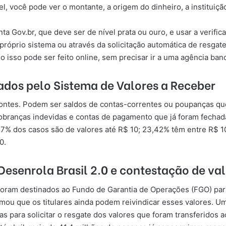
l, você pode ver o montante, a origem do dinheiro, a instituiç
onta Gov.br, que deve ser de nível prata ou ouro, e usar a verif
 próprio sistema ou através da solicitação automática de resgat
isso pode ser feito online, sem precisar ir a uma agência banc
ados pelo Sistema de Valores a Receber
fontes. Podem ser saldos de contas-correntes ou poupanças que
cobranças indevidas e contas de pagamento que já foram fechad
57% dos casos são de valores até R$ 10; 23,42% têm entre R$ 10
0.
esenrola Brasil 2.0 e contestação de va
foram destinados ao Fundo de Garantia de Operações (FGO) para
ormou que os titulares ainda podem reivindicar esses valores. 
ias para solicitar o resgate dos valores que foram transferidos