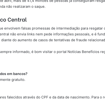
té abril, mais de 41,4 milhões de pessoas já conseguiram resga
nda não realizaram o saque.
nco Central
ue envolvem falsas promessas de intermediação para resgatar di
entral não envia links nem pede informações pessoais, e é fun
 diante do aumento de casos de tentativas de fraude relacionad
sempre informado, é bom visitar o portal Notícias Benefícios r
cidos em bancos?
mente gratuito.
ares falecidos através do CPF e da data de nascimento. Para o 