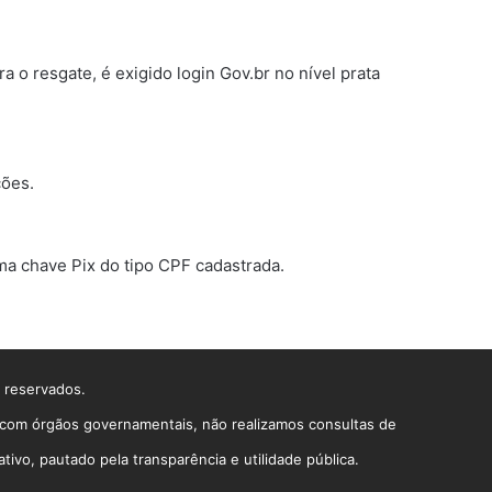
 o resgate, é exigido login Gov.br no nível prata
ções.
ma chave Pix do tipo CPF cadastrada.
s reservados.
o com órgãos governamentais, não realizamos consultas de
vo, pautado pela transparência e utilidade pública.