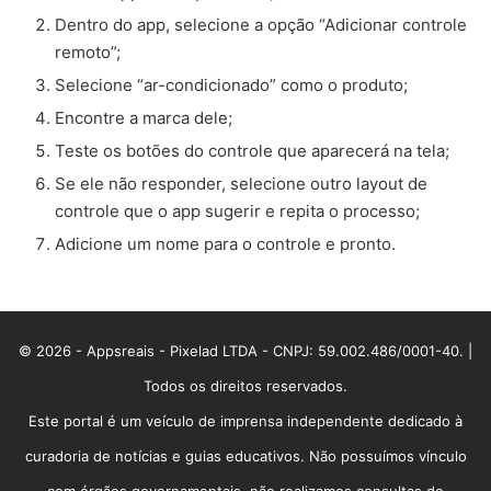
Dentro do app, selecione a opção “Adicionar controle
remoto”;
Selecione “ar-condicionado” como o produto;
Encontre a marca dele;
Teste os botões do controle que aparecerá na tela;
Se ele não responder, selecione outro layout de
controle que o app sugerir e repita o processo;
Adicione um nome para o controle e pronto.
© 2026 - Appsreais - Pixelad LTDA - CNPJ: 59.002.486/0001-40. |
Todos os direitos reservados.
Este portal é um veículo de imprensa independente dedicado à
curadoria de notícias e guias educativos. Não possuímos vínculo
com órgãos governamentais, não realizamos consultas de