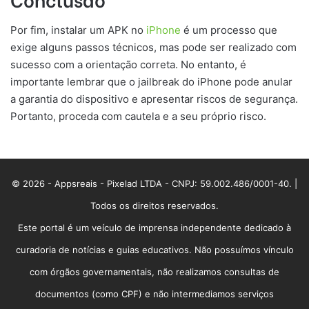
Por fim, instalar um APK no
iPhone
é um processo que
exige alguns passos técnicos, mas pode ser realizado com
sucesso com a orientação correta. No entanto, é
importante lembrar que o jailbreak do iPhone pode anular
a garantia do dispositivo e apresentar riscos de segurança.
Portanto, proceda com cautela e a seu próprio risco.
© 2026 - Appsreais - Pixelad LTDA - CNPJ: 59.002.486/0001-40. |
Todos os direitos reservados.
Este portal é um veículo de imprensa independente dedicado à
curadoria de notícias e guias educativos. Não possuímos vínculo
com órgãos governamentais, não realizamos consultas de
documentos (como CPF) e não intermediamos serviços