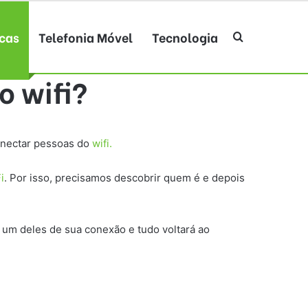
cas
Telefonia Móvel
Tecnologia
Procurar po
 wifi?
onectar pessoas do
wifi.
i
. Por isso, precisamos descobrir quem é e depois
a um deles de sua conexão e tudo voltará ao