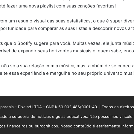
é fazer uma nova playlist com suas canções favoritas!
om um resumo visual das suas estatísticas, o que é super diver
portunidade para comparar as suas listas e descobrir novos art
ts que o Spotify sugere para você. Muitas vezes, ele junta mú
rível de expandir seus horizontes musicais e, quem sabe, encon
r não só a sua relação com a música, mas também de se conecta
veite essa experiência e mergulhe no seu próprio universo musi
sreais - Pixelad LTDA - CNPJ: 59.002.486/0001-40. | Todos os direito
ado à curadoria de notícias e guias educativos. Não possuímos víncul
 financeiros ou burocráticos. Nosso conteúdo é estritamente informati