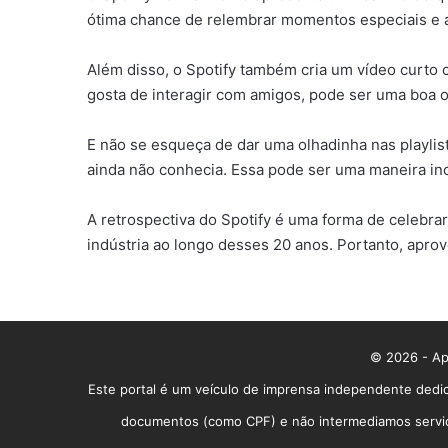
ótima chance de relembrar momentos especiais e at
Além disso, o Spotify também cria um vídeo curto c
gosta de interagir com amigos, pode ser uma boa o
E não se esqueça de dar uma olhadinha nas playlis
ainda não conhecia. Essa pode ser uma maneira inc
A retrospectiva do Spotify é uma forma de celebra
indústria ao longo desses 20 anos. Portanto, apro
© 2026 - App
Este portal é um veículo de imprensa independente dedic
documentos (como CPF) e não intermediamos serviços