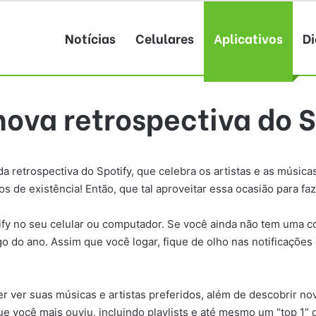
Notícias
Celulares
Aplicativos
Di
nova retrospectiva do S
 da retrospectiva do Spotify, que celebra os artistas e as músic
 de existência! Então, que tal aproveitar essa ocasião para fa
otify no seu celular ou computador. Se você ainda não tem uma co
o do ano. Assim que você logar, fique de olho nas notificações 
er ver suas músicas e artistas preferidos, além de descobrir n
 você mais ouviu, incluindo playlists e até mesmo um “top 1”