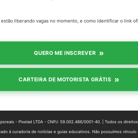
estão liberando vagas no momento, e como identificar o link ofi
»
QUERO ME INSCREVER
»
CARTEIRA DE MOTORISTA GRÁTIS
sreais - Pixelad LTDA - CNPJ: 59.002.486/0001-40. | Todos os direito
ado à curadoria de notícias e guias educativos. Não possuímos víncul