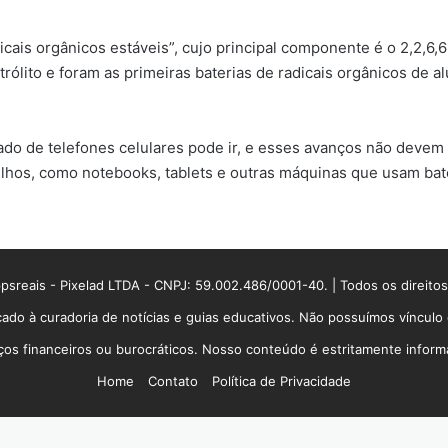
cais orgânicos estáveis”, cujo principal componente é o 2,2,6,
ólito e foram as primeiras baterias de radicais orgânicos de a
cado de telefones celulares pode ir, e esses avanços não devem
lhos, como notebooks, tablets e outras máquinas que usam bat
sreais - Pixelad LTDA - CNPJ: 59.002.486/0001-40. | Todos os direito
ado à curadoria de notícias e guias educativos. Não possuímos víncul
 financeiros ou burocráticos. Nosso conteúdo é estritamente informati
Home
Contato
Política de Privacidade