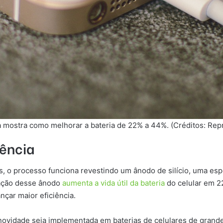
 mostra como melhorar a bateria de 22% a 44%. (Créditos: Rep
iência
, o processo funciona revestindo um ânodo de silício, uma espéc
zação desse ânodo
aumenta a vida útil da bateria
do celular em 
nçar maior eficiência.
 novidade seja implementada em baterias de celulares de gran