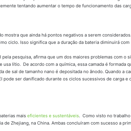
temente tentando aumentar o tempo de funcionamento das car
do mostra que ainda há pontos negativos a serem considerados.
o ciclo. Isso significa que a duração da bateria diminuirá co
el pela pesquisa, afirma que um dos maiores problemas com o s
de usa lítio. De acordo com a química, essa camada é formada qu
ada de sal de tamanho nano é depositada no ânodo. Quando a cam
I pode ser danificado durante os ciclos sucessivos de carga e
baterias mais
eficientes e sustentáveis
. Como visto no trabalho
gia de Zhejiang, na China. Ambas concluíram com sucesso a pr