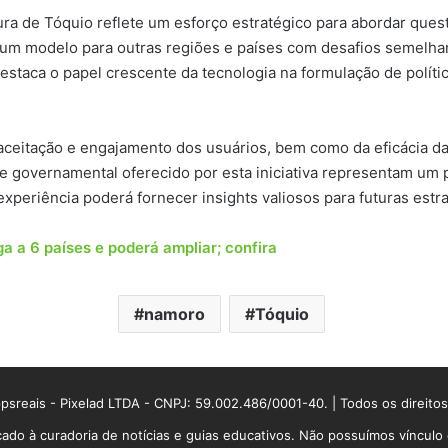
ura de Tóquio reflete um esforço estratégico para abordar ques
 um modelo para outras regiões e países com desafios semelhan
taca o papel crescente da tecnologia na formulação de polític
 aceitação e engajamento dos usuários, bem como da eficácia d
e governamental oferecido por esta iniciativa representam um pa
xperiência poderá fornecer insights valiosos para futuras estrat
ga a 6 países e poderá ampliar; confira
namoro
Tóquio
sreais - Pixelad LTDA - CNPJ: 59.002.486/0001-40. | Todos os direito
ado à curadoria de notícias e guias educativos. Não possuímos víncul