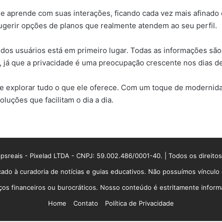
Ele aprende com suas interações, ficando cada vez mais afinado
 sugerir opções de planos que realmente atendem ao seu perfil.
s usuários está em primeiro lugar. Todas as informações são t
, já que a privacidade é uma preocupação crescente nos dias de
p e explorar tudo o que ele oferece. Com um toque de modernida
luções que facilitam o dia a dia.
sreais - Pixelad LTDA - CNPJ: 59.002.486/0001-40. | Todos os direito
ado à curadoria de notícias e guias educativos. Não possuímos víncul
 financeiros ou burocráticos. Nosso conteúdo é estritamente informati
Home
Contato
Política de Privacidade