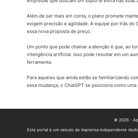
empresas que buscam um suporte extra nas suas at
Além de ser mais em conta, o plano promete manter
exigem precisão e agilidade. A equipe por trás d
essa nova proposta de preço.
Um ponto que pode chamar a atenção é que, ao torn
inteligência artificial. Isso pode resultar em um a
ferramenta.
Para aqueles que ainda estão se familiarizando co
essa mudança, o ChatGPT se posiciona como uma o
© 2026 - App
Este portal é um veículo de imprensa independente dedic