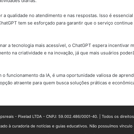
ividades diárias.
 a qualidade no atendimento e nas respostas. Isso é essencial 
o ChatGPT tem se esforçado para garantir que o serviço cont
ar a tecnologia mais acessível, o ChatGPT espera incentivar m
umento na criatividade e na inovação, já que mais usuários pode
m o funcionamento da IA, é uma oportunidade valiosa de aprend
pção atraente para quem busca soluções práticas e econômic
sreais - Pixelad LTDA - CNPJ: 59.002.486/0001-40. | Todos os direito
ado à curadoria de notícias e guias educativos. Não possuímos víncul