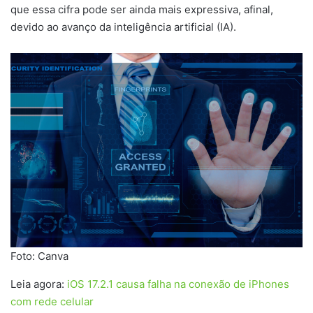
que essa cifra pode ser ainda mais expressiva, afinal,
devido ao avanço da inteligência artificial (IA).
Foto: Canva
Leia agora:
iOS 17.2.1 causa falha na conexão de iPhones
com rede celular