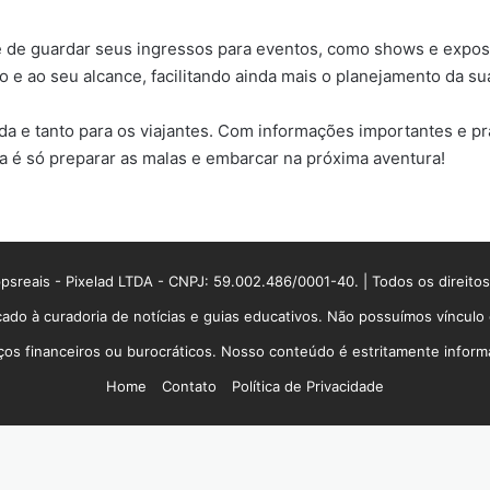
de de guardar seus ingressos para eventos, como shows e expos
 e ao seu alcance, facilitando ainda mais o planejamento da su
a e tanto para os viajantes. Com informações importantes e prá
ra é só preparar as malas e embarcar na próxima aventura!
sreais - Pixelad LTDA - CNPJ: 59.002.486/0001-40. | Todos os direito
ado à curadoria de notícias e guias educativos. Não possuímos víncul
 financeiros ou burocráticos. Nosso conteúdo é estritamente informati
Home
Contato
Política de Privacidade