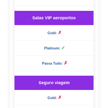
Salas VIP aeroportos
✗
✓
✗
Seguro viagem
✗