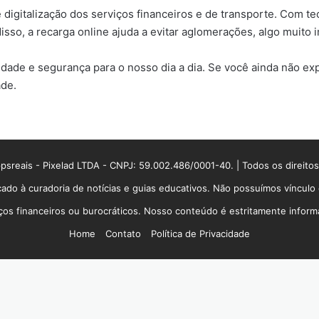
e digitalização dos serviços financeiros e de transporte. Com 
disso, a recarga online ajuda a evitar aglomerações, algo muito
de e segurança para o nosso dia a dia. Se você ainda não exp
ade.
sreais - Pixelad LTDA - CNPJ: 59.002.486/0001-40. | Todos os direito
ado à curadoria de notícias e guias educativos. Não possuímos víncul
 financeiros ou burocráticos. Nosso conteúdo é estritamente informati
Home
Contato
Política de Privacidade