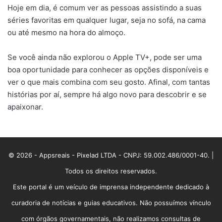
Hoje em dia, é comum ver as pessoas assistindo a suas
séries favoritas em qualquer lugar, seja no sofá, na cama
ou até mesmo na hora do almoço.
Se você ainda não explorou o Apple TV+, pode ser uma
boa oportunidade para conhecer as opções disponíveis e
ver o que mais combina com seu gosto. Afinal, com tantas
histórias por aí, sempre há algo novo para descobrir e se
apaixonar.
© 2026 - Appsreais - Pixelad LTDA - CNPJ: 59.002.486/0001-40. |
Todos os direitos reservados.
Este portal é um veículo de imprensa independente dedicado à
curadoria de notícias e guias educativos. Não possuímos vínculo
com órgãos governamentais, não realizamos consultas de