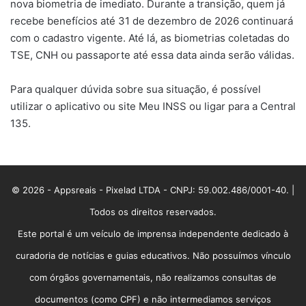
nova biometria de imediato. Durante a transição, quem já
recebe benefícios até 31 de dezembro de 2026 continuará
com o cadastro vigente. Até lá, as biometrias coletadas do
TSE, CNH ou passaporte até essa data ainda serão válidas.
Para qualquer dúvida sobre sua situação, é possível
utilizar o aplicativo ou site Meu INSS ou ligar para a Central
135.
© 2026 - Appsreais - Pixelad LTDA - CNPJ: 59.002.486/0001-40. |
Todos os direitos reservados.
Este portal é um veículo de imprensa independente dedicado à
curadoria de notícias e guias educativos. Não possuímos vínculo
com órgãos governamentais, não realizamos consultas de
documentos (como CPF) e não intermediamos serviços