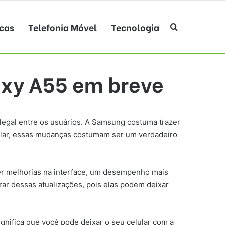
cas
Telefonia Móvel
Tecnologia
Procurar po
axy A55 em breve
legal entre os usuários. A Samsung costuma trazer
lular, essas mudanças costumam ser um verdadeiro
zer melhorias na interface, um desempenho mais
rar dessas atualizações, pois elas podem deixar
gnifica que você pode deixar o seu celular com a