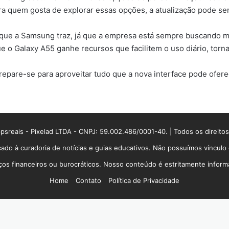
ara quem gosta de explorar essas opções, a atualização pode s
ue a Samsung traz, já que a empresa está sempre buscando man
ue o Galaxy A55 ganhe recursos que facilitem o uso diário, torn
prepare-se para aproveitar tudo que a nova interface pode ofere
sreais - Pixelad LTDA - CNPJ: 59.002.486/0001-40. | Todos os direito
ado à curadoria de notícias e guias educativos. Não possuímos víncul
 financeiros ou burocráticos. Nosso conteúdo é estritamente informati
Home
Contato
Política de Privacidade