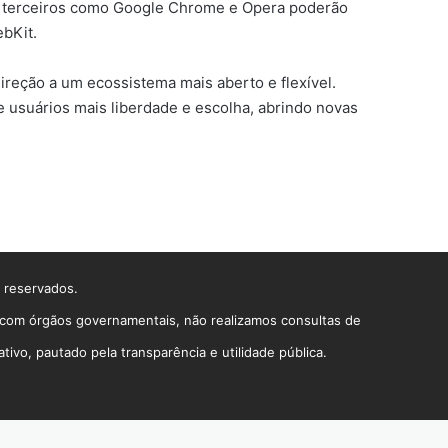
de terceiros como Google Chrome e Opera poderão
ebKit.
reção a um ecossistema mais aberto e flexível.
e usuários mais liberdade e escolha, abrindo novas
s reservados.
o com órgãos governamentais, não realizamos consultas de
vo, pautado pela transparência e utilidade pública.