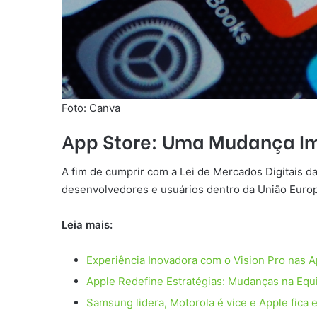
Foto: Canva
App Store:
Uma Mudança Im
A fim de cumprir com a Lei de Mercados Digitais da
desenvolvedores e usuários dentro da União Europ
Leia mais:
Experiência Inovadora com o Vision Pro nas A
Apple Redefine Estratégias: Mudanças na Equ
Samsung lidera, Motorola é vice e Apple fica 