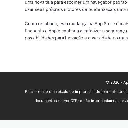
uma nova tela para escolher um navegador padrão 
usar seus próprios motores de renderização, uma mu
Como resultado, esta mudança na App Store é mais
Enquanto a Apple continua a enfatizar a segurança 
possibilidades para inovação e diversidade no mun
© 2026 - App
Este portal é um veículo de imprensa independente dedic
documentos (como CPF) e não intermediamos serviços