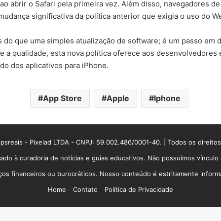
ao abrir o Safari pela primeira vez. Além disso, navegadores 
dança significativa da política anterior que exigia o uso do W
 do que uma simples atualização de software; é um passo em di
e a qualidade, esta nova política oferece aos desenvolvedores 
do dos aplicativos para iPhone.
App Store
Apple
Iphone
sreais - Pixelad LTDA - CNPJ: 59.002.486/0001-40. | Todos os direito
ado à curadoria de notícias e guias educativos. Não possuímos víncul
 financeiros ou burocráticos. Nosso conteúdo é estritamente informati
Home
Contato
Política de Privacidade