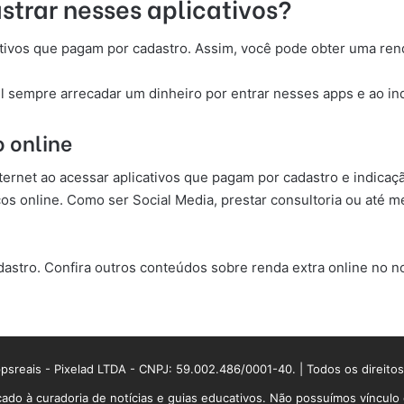
strar nesses aplicativos?
ativos que pagam por cadastro. Assim, você pode obter uma ren
l sempre arrecadar um dinheiro por entrar nesses apps e ao in
o online
nternet ao acessar aplicativos que pagam por cadastro e indica
os online. Como ser Social Media, prestar consultoria ou até 
stro. Confira outros conteúdos sobre renda extra online no no
sreais - Pixelad LTDA - CNPJ: 59.002.486/0001-40. | Todos os direito
ado à curadoria de notícias e guias educativos. Não possuímos víncul