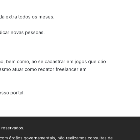
da extra todos os meses.
dicar novas pessoas.
ção, bem como, ao se cadastrar em jogos que dão
mesmo atuar como redator freelancer em
sso portal.
s reservados.
o com órgãos governamentais, não realizamos consultas de