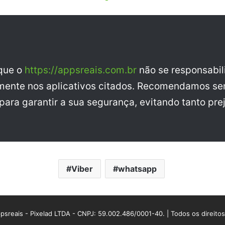
 que o
https://appsreais.com.br
não se responsabil
ente nos aplicativos citados. Recomendamos sem
ara garantir a sua segurança, evitando tanto prej
Viber
whatsapp
sreais - Pixelad LTDA - CNPJ: 59.002.486/0001-40. | Todos os direito