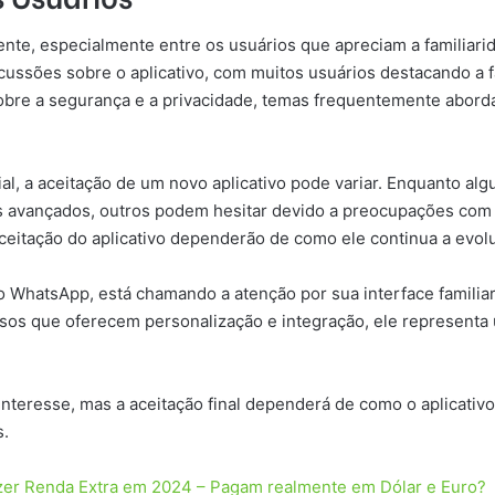
ente, especialmente entre os usuários que apreciam a familiari
scussões sobre o aplicativo, com muitos usuários destacando a 
sobre a segurança e a privacidade, temas frequentemente abord
ial, a aceitação de um novo aplicativo pode variar. Enquanto a
rsos avançados, outros podem hesitar devido a preocupações co
eitação do aplicativo dependerão de como ele continua a evolui
o WhatsApp, está chamando a atenção por sua interface familia
ursos que oferecem personalização e integração, ele representa
 interesse, mas a aceitação final dependerá de como o aplicati
s.
azer Renda Extra em 2024 – Pagam realmente em Dólar e Euro?