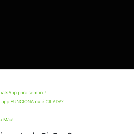
hatsApp para sempre!
 de app FUNCIONA ou é CILADA?
a Mão!