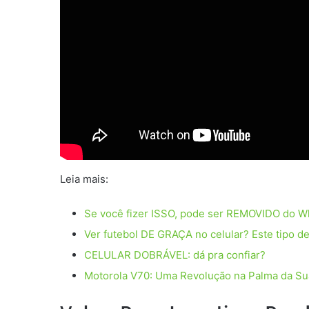
Leia mais:
Se você fizer ISSO, pode ser REMOVIDO do W
Ver futebol DE GRAÇA no celular? Este tipo
CELULAR DOBRÁVEL: dá pra confiar?
Motorola V70: Uma Revolução na Palma da Su