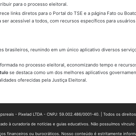
ribuir para o processo eleitoral.
rece links diretos para o Portal do TSE e a página Fato ou Bo
ra ser acessível a todos, com recursos específicos para usuári
s brasileiros, reunindo em um único aplicativo diversos serviço
informada no processo eleitoral, economizando tempo e recursos. 
tulo
se destaca como um dos melhores aplicativos governament
idades oferecidas pela Justiça Eleitoral.
sreais - Pixelad LTDA - CNPJ: 59.002.486/0001-40. | Todos os direito
ado à curadoria de notícias e guias educativos. Não possuímos víncul
 financeiros ou burocráticos. Nosso conteúdo é estritamente informati