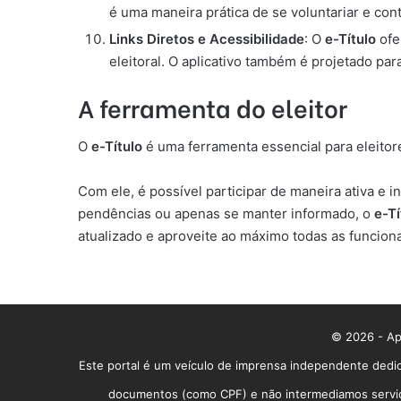
é uma maneira prática de se voluntariar e cont
Links Diretos e Acessibilidade
: O
e-Título
ofe
eleitoral. O aplicativo também é projetado pa
A ferramenta do eleitor
O
e-Título
é uma ferramenta essencial para eleitore
Com ele, é possível participar de maneira ativa e 
pendências ou apenas se manter informado, o
e-Tí
atualizado e aproveite ao máximo todas as funcional
© 2026 - App
Este portal é um veículo de imprensa independente dedic
documentos (como CPF) e não intermediamos serviços