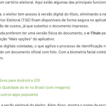
cartório eleitoral. Aqui estão algumas das principais funciona
o
, o eleitor tem acesso à versão digital do título, eliminando a
or Eleitoral (TSE) ficam disponíveis de forma segura no aplica
ão de custos, já que substitui o documento impresso.
inda preferem ter uma versão física do documento, o
e-Título
pe
eção “Mais opções” do aplicativo.
suas digitais coletadas, o que agiliza o processo de identificaçã
do um documento oficial com foto. Com a biometria facial coletad
vo.
tivos para Android e iOS
 e Qualidade do Ar no Brasil (com imagens)
e outros apps populares
 a seção eleitoral do eleitor. Além disso, mostra o nome da esc