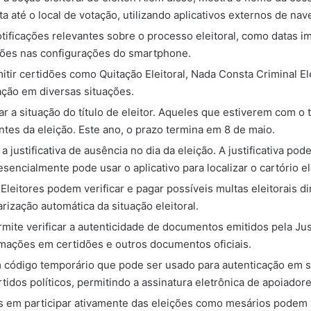
ta até o local de votação, utilizando aplicativos externos de na
tificações relevantes sobre o processo eleitoral, como datas 
ações nas configurações do smartphone.
emitir certidões como Quitação Eleitoral, Nada Consta Criminal El
ação em diversas situações.
r a situação do título de eleitor. Aqueles que estiverem com o
antes da eleição. Este ano, o prazo termina em 8 de maio.
ta a justificativa de ausência no dia da eleição. A justificativa po
esencialmente pode usar o aplicativo para localizar o cartório e
: Eleitores podem verificar e pagar possíveis multas eleitorais 
arização automática da situação eleitoral.
mite verificar a autenticidade de documentos emitidos pela Jus
rmações em certidões e outros documentos oficiais.
um código temporário que pode ser usado para autenticação em s
rtidos políticos, permitindo a assinatura eletrônica de apoiadore
os em participar ativamente das eleições como mesários podem