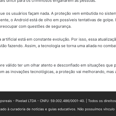
ais difícil para os criminosos enganarem as pessoas.
que os usuários façam nada. A proteção vem embutida no sistem
nte, o Android está de olho em possíveis tentativas de golpe.
preocupar com questões de segurança.
a artificial está em constante evolução. Por isso, essa atualiz
estão fazendo. Assim, a tecnologia se torna uma aliada no comb
re válido ter um olhar atento e desconfiado em situações que p
Com as inovações tecnológicas, a proteção vai melhorando, mas
sreais - Pixelad LTDA - CNPJ: 59.002.486/0001-40. | Todos os direito
ado à curadoria de notícias e guias educativos. Não possuímos víncul