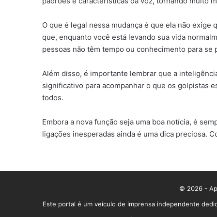
padrões e características da voz, tornando muito m
O que é legal nessa mudança é que ela não exige 
que, enquanto você está levando sua vida normalme
pessoas não têm tempo ou conhecimento para se 
Além disso, é importante lembrar que a inteligênci
significativo para acompanhar o que os golpistas 
todos.
Embora a nova função seja uma boa notícia, é semp
ligações inesperadas ainda é uma dica preciosa. 
© 2026 - App
Este portal é um veículo de imprensa independente dedic