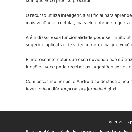
sem que você precise procurar.
O recurso utiliza inteligência artificial para apre
mais você usa o celular, mais ele entende o que v
Além disso, essa funcionalidade pode ser muito út
sugerir o aplicativo de videoconferência que você c
É interessante notar que essa novidade não só tra
funções, você pode receber as sugestões certas no
Com essas melhorias, o Android se destaca ainda
fazer toda a diferença na sua jornada digital.
© 2026 - App
Este portal é um veículo de imprensa independente dedic