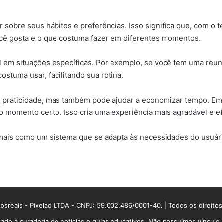
nder sobre seus hábitos e preferências. Isso significa que, com o
ocê gosta e o que costuma fazer em diferentes momentos.
il em situações específicas. Por exemplo, se você tem uma reu
ostuma usar, facilitando sua rotina.
z praticidade, mas também pode ajudar a economizar tempo. Em 
 momento certo. Isso cria uma experiência mais agradável e e
 mais como um sistema que se adapta às necessidades do usuá
sreais - Pixelad LTDA - CNPJ: 59.002.486/0001-40. | Todos os direito
ado à curadoria de notícias e guias educativos. Não possuímos víncul