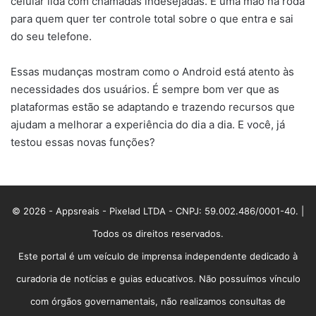
celular lida com chamadas indesejadas. É uma mão na roda
para quem quer ter controle total sobre o que entra e sai
do seu telefone.
Essas mudanças mostram como o Android está atento às
necessidades dos usuários. É sempre bom ver que as
plataformas estão se adaptando e trazendo recursos que
ajudam a melhorar a experiência do dia a dia. E você, já
testou essas novas funções?
© 2026 - Appsreais - Pixelad LTDA - CNPJ: 59.002.486/0001-40. |
Todos os direitos reservados.
Este portal é um veículo de imprensa independente dedicado à
curadoria de notícias e guias educativos. Não possuímos vínculo
com órgãos governamentais, não realizamos consultas de