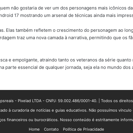
quem não gostaria de ver um dos personagens mais icônicos da 
Android 17 mostrando um arsenal de técnicas ainda mais impres
as. Elas também refletem o crescimento do personagem ao long
ordagem traz uma nova camada à narrativa, permitindo que os f
esca e empolgante, atraindo tanto os veteranos da série quant
 parte essencial de qualquer jornada, seja ela no mundo dos a
sreais - Pixelad LTDA - CNPJ: 59.002.486/0001-40. | Todos os direito
ado à curadoria de notícias e guias educativos. Não possuímos víncul
 financeiros ou burocráticos. Nosso conteúdo é estritamente informati
Home
Contato
Política de Privacidade