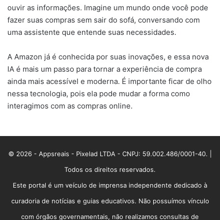
ouvir as informações. Imagine um mundo onde você pode
fazer suas compras sem sair do sofá, conversando com
uma assistente que entende suas necessidades.
A Amazon já é conhecida por suas inovações, e essa nova
IA é mais um passo para tornar a experiência de compra
ainda mais acessível e moderna. É importante ficar de olho
nessa tecnologia, pois ela pode mudar a forma como
interagimos com as compras online.
© 2026 - Appsreais - Pixelad LTDA - CNPJ: 59.002.486/0001-40. |
Todos os direitos reservados.
Este portal é um veículo de imprensa independente dedicado à
curadoria de notícias e guias educativos. Não possuímos vínculo
com órgãos governamentais, não realizamos consultas de