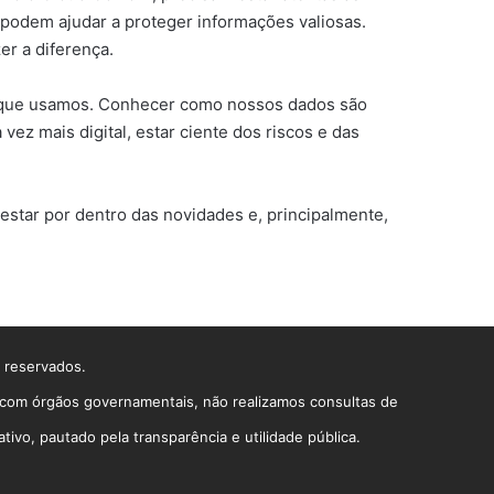
odem ajudar a proteger informações valiosas.
r a diferença.
mas que usamos. Conhecer como nossos dados são
ez mais digital, estar ciente dos riscos e das
star por dentro das novidades e, principalmente,
s reservados.
o com órgãos governamentais, não realizamos consultas de
vo, pautado pela transparência e utilidade pública.