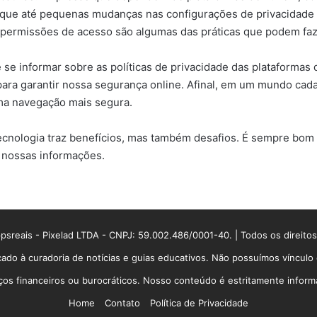
que até pequenas mudanças nas configurações de privacidade p
 permissões de acesso são algumas das práticas que podem faze
de se informar sobre as políticas de privacidade das platafor
ra garantir nossa segurança online. Afinal, em um mundo cada v
ma navegação mais segura.
cnologia traz benefícios, mas também desafios. É sempre bom e
 nossas informações.
sreais - Pixelad LTDA - CNPJ: 59.002.486/0001-40. | Todos os direito
ado à curadoria de notícias e guias educativos. Não possuímos víncul
 financeiros ou burocráticos. Nosso conteúdo é estritamente informati
Home
Contato
Política de Privacidade