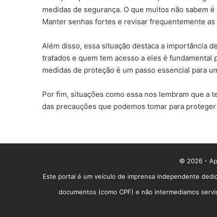
medidas de segurança. O que muitos não sabem é 
Manter senhas fortes e revisar frequentemente as
Além disso, essa situação destaca a importância 
tratados e quem tem acesso a eles é fundamental pa
medidas de proteção é um passo essencial para u
Por fim, situações como essa nos lembram que a te
das precauções que podemos tomar para proteger
© 2026 - App
Este portal é um veículo de imprensa independente dedic
documentos (como CPF) e não intermediamos serviços