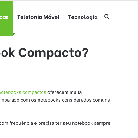
cas
Telefonia Móvel
Tecnologia
Procurar po
book Compacto?
notebooks compactos
oferecem muita
comparado com os notebooks considerados comuns
 com frequência e precisa ter seu notebook sempre