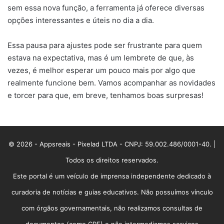
sem essa nova função, a ferramenta já oferece diversas
opções interessantes e úteis no dia a dia.
Essa pausa para ajustes pode ser frustrante para quem
estava na expectativa, mas é um lembrete de que, às
vezes, é melhor esperar um pouco mais por algo que
realmente funcione bem. Vamos acompanhar as novidades
e torcer para que, em breve, tenhamos boas surpresas!
© 2026 - Appsreais - Pixelad LTDA - CNPJ: 59.002.486/0001-40. |
Todos os direitos reservados.
Este portal é um veículo de imprensa independente dedicado à
curadoria de notícias e guias educativos. Não possuímos vínculo
com órgãos governamentais, não realizamos consultas de
documentos (como CPF) e não intermediamos serviços